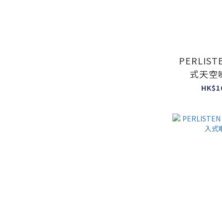
PERLIST
式天空喇
HK$1