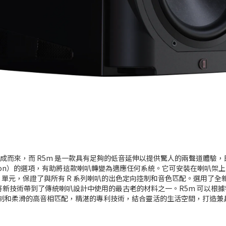
成而來，而 R5m 是一款具有足夠的低音延伸以提供驚人的兩聲道體驗，既是參
pension）的選項，有助將這款喇叭轉變為適應任何系統。它可安裝在喇叭
PC-Array 單元，保證了與所有 R 系列喇叭的出色定向控制和音色匹配。
，將新技術帶到了傳統喇叭設計中使用的最古老的材料之一。R5m 可以根據特
模式控制和柔滑的高音相匹配，精湛的專利技術，結合靈活的生活空間，打造