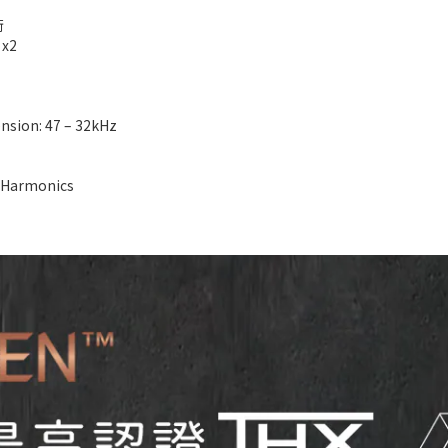
術
x2
sion: 47 – 32kHz
 Harmonics