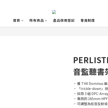
首頁
所有商品
產品保用登記
會員制度
PERLIST
音監聽書架
• 獲 THX Dominus 
• 「trickle-down」
• 採用 3 組 DPC-Arra
• 專用的 165mm HP
• 可調整為低音反射或氣墊式