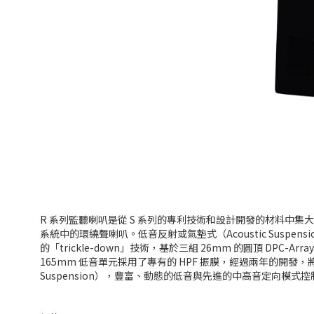
R 系列監聽喇叭是從 S 系列的專利技術和設計開發的材料中集大
系統中的環繞聲喇叭。低音反射或氣墊式（Acoustic Sus
的「trickle-down」技術，基於三組 26mm 的圓頂 D
165mm 低音單元採用了專有的 HPF 振膜，經過兩年的開發
Suspension），豐富、動態的低音與先進的中高音定向