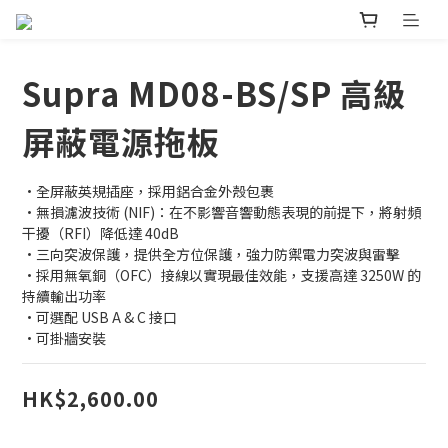
Supra MD08-BS/SP 高級
屏蔽電源拖板
•全屏蔽英規插座，採用鋁合金外殼包裹
•無損濾波技術 (NIF)：在不影響音響動態表現的前提下，將射頻
干擾（RFI）降低達 40dB
•三向突波保護，提供全方位保護，強力防禦電力突波與雷擊
•採用無氧銅（OFC）接線以實現最佳效能，支援高達 3250W 的
持續輸出功率
•可選配 USB A & C 接口
•可掛牆安裝
HK$2,600.00