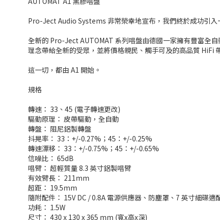
AUTOMAT A1 黑膠唱盤
Pro-Ject Audio Systems 非常榮幸地宣布，我
全新的 Pro-Ject AUTOMAT 系列唱盤由德國一家擁有
理念帶給全新的受眾，並將價格親民、觸手可及的高品質 HiFi
這一切，都由 A1 開始。
規格
轉速： 33、45 (電子轉速更改)
驅動原理： 皮帶驅動，全自動
轉盤： 阻尼鋁製轉盤
抖晃率： 33：+/-0.27%；45：+/-0.25%
轉速漂移： 33：+/-0.75%；45：+/-0.65%
信噪比： 65dB
唱臂： 超輕質量 8.3 英寸鋁製唱臂
有效臂長： 211mm
超距： 19.5mm
隨附配件： 15V DC / 0.8A 電源供應器、防塵罩、7 英寸細碟
功耗： 1.5W
尺寸： 430 x 130 x 365 mm (寬x高x深)