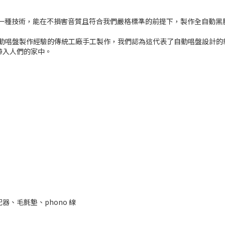
們終於成功引入一種技術，能在不損害音質且符合我們嚴格標準的前提下，製作全自動
豐富全自動唱盤製作經驗的傳統工廠手工製作，我們認為這代表了自動唱盤設計的新
 帶入人們的家中。
適配器、毛氈墊、phono 線