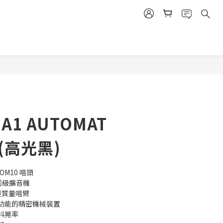
立即購買
t A1 AUTOMAT
(高光黑)
OM10 唱頭
 前級擴音機
輕質量唱臂
功能的精密機械裝置
抖晃率