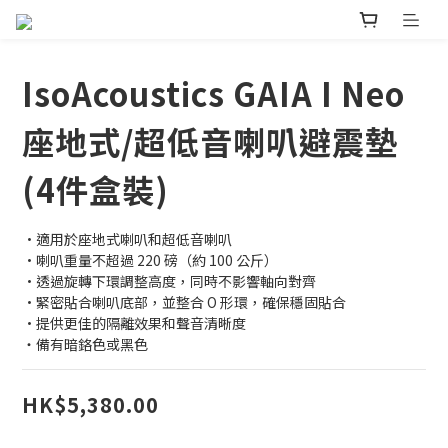
IsoAcoustics GAIA I Neo
座地式/超低音喇叭避震墊
(4件盒裝)
•適用於座地式喇叭和超低音喇叭
•喇叭重量不超過 220 磅（約 100 公斤）
•透過旋轉下環調整高度，同時不影響軸向對齊
•緊密貼合喇叭底部，並整合 O 形環，確保穩固貼合
•提供更佳的隔離效果和聲音清晰度
‧備有暗鉻色或黑色
HK$5,380.00