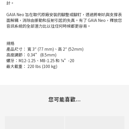
計。
GAIA Neo 旨在取代原廠安裝的腳墊或腳釘，透過將喇叭與支撐表
面解耦，消除由振動和反射引起的失真。有了 GAIA Neo，釋放您
音訊系統的全部潛力比以往任何時候都更容易。
規格
產品尺寸： 寬 3″ (77 mm)、高 2″ (52mm)
高度調節： 0.34” (8.5mm)
螺牙：M12-1.25、M8-1.25 和 ¼”-20
最大載重： 220 lbs (100 kg)
您可能喜歡...