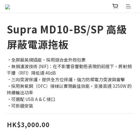
Supra MD10-BS/SP 高級
屏蔽電源拖板
•全屏蔽英規插座，採用鋁合金外殼包裹
•無損濾波技術 (NIF)：在不影響音響動態表現的前提下，將射頻
干擾（RFI）降低達 40dB
•三向突波保護，提供全方位保護，強力防禦電力突波與雷擊
•採用無氧銅（OFC）接線以實現最佳效能，支援高達 3250W 的
持續輸出功率
•可選配 USB A & C 接口
•可掛牆安裝
HK$3,000.00