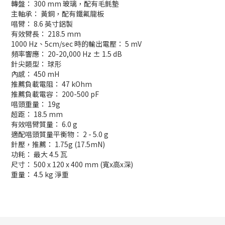
轉盤： 300 mm 玻璃，配有毛氈墊
主軸承： 黃銅，配有鐵氟龍板
唱臂： 8.6 英寸鋁製
有效臂長： 218.5 mm
1000 Hz、5cm/sec 時的輸出電壓： 5 mV
頻率響應： 20-20,000 Hz ± 1.5 dB
針尖類型： 球形
內感： 450 mH
推薦負載電阻： 47 kOhm
推薦負載電容： 200-500 pF
唱頭重量： 19g
超距： 18.5 mm
有效唱臂質量： 6.0 g
適配唱頭質量平衡物： 2 - 5.0 g
針壓，推薦： 1.75g (17.5mN)
功耗： 最大 4.5 瓦
尺寸： 500 x 120 x 400 mm (寬x高x深)
重量： 4.5 kg 淨重