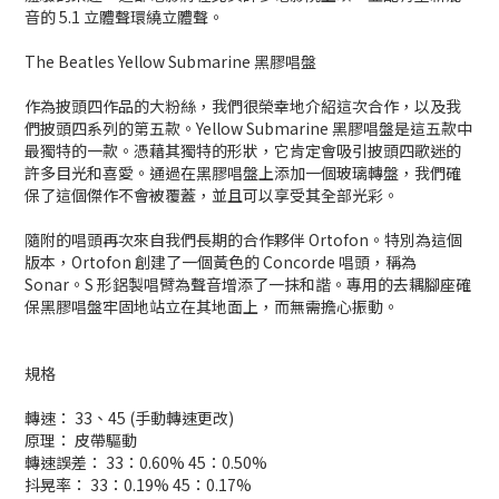
音的 5.1 立體聲環繞立體聲。
The Beatles Yellow Submarine 黑膠唱盤
作為披頭四作品的大粉絲，我們很榮幸地介紹這次合作，以及我
們披頭四系列的第五款。Yellow Submarine 黑膠唱盤是這五款中
最獨特的一款。憑藉其獨特的形狀，它肯定會吸引披頭四歌迷的
許多目光和喜愛。通過在黑膠唱盤上添加一個玻璃轉盤，我們確
保了這個傑作不會被覆蓋，並且可以享受其全部光彩。
隨附的唱頭再次來自我們長期的合作夥伴 Ortofon。特別為這個
版本，Ortofon 創建了一個黃色的 Concorde 唱頭，稱為
Sonar。S 形鋁製唱臂為聲音增添了一抹和諧。專用的去耦腳座確
保黑膠唱盤牢固地站立在其地面上，而無需擔心振動。
規格
轉速： 33、45 (手動轉速更改)
原理： 皮帶驅動
轉速誤差： 33：0.60% 45：0.50%
抖晃率： 33：0.19% 45：0.17%