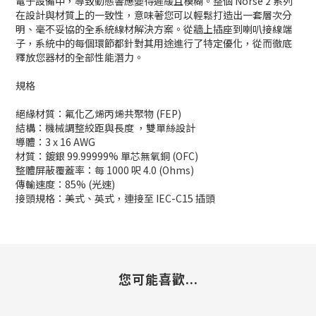
電子設備中，導致動態響應變得遲緩且模糊。整個 Norse 2 系列
在設計與材質上的一致性，意味著您可以輕鬆打造出一套層次分
明、毫不妥協的全系統線材解決方案。從牆上插座到喇叭接線端
子，系統中的每個環節都針對其用途進行了特定優化，從而徹底
釋放您器材的全部性能潛力。
規格
絕緣材質：氟化乙烯丙烯共聚物 (FEP)
結構：機械調整絞距與長度 ，雙單絲設計
導體：3 x 16 AWG
材質：鍍銀 99.99999% 單芯無氧銅 (OFC)
整體屏蔽覆蓋率：每 1000 呎 4.0 (Ohms)
傳輸速度：85% (光速)
接頭規格：美式、英式，連接至 IEC-C15 插頭
您可能喜歡...