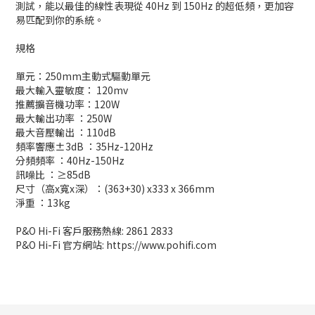
測試，能以最佳的線性表現從 40Hz 到 150Hz 的超低頻，更加容
易匹配到你的系統。
規格
單元：250mm主動式驅動單元
最大輸入靈敏度： 120mv
推薦擴音機功率：120W
最大輸出功率 ：250W
最大音壓輸出 ：110dB
頻率響應±3dB ：35Hz-120Hz
分頻頻率 ：40Hz-150Hz
訊噪比 ：≥85dB
尺寸（高x寬x深）：(363+30) x333 x 366mm
淨重 ：13kg
P&O Hi-Fi 客戶服務熱線: 2861 2833
P&O Hi-Fi 官方網站: https://www.pohifi.com