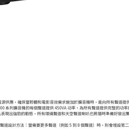
足的電源供應，確保當聆聽和電影音效需求施加於擴音機時，能向所有聲道提供最大的功
AT3300 系列擴音機的每個聲道提供 450VA 功率，為所有聲道提供完
-R 喇叭表現出強勁的動態，所有環繞聲道和天空聲道喇叭也將隨時準備好發
）的輸出聲道設計方法：當需要更多聲道（例如 5 到 8 個聲道）時，則會增設第二