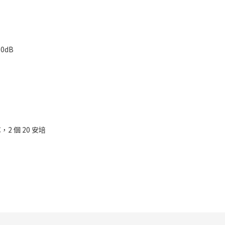
80dB
，2 個 20 安培