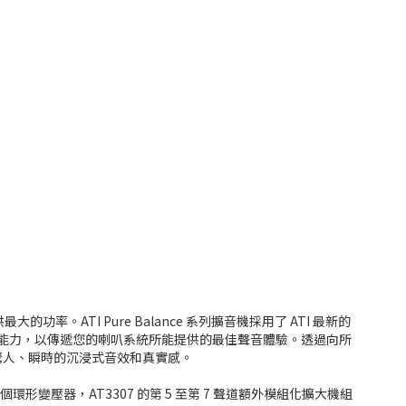
率。ATI Pure Balance 系列擴音機採用了 ATI 最新的
整的功率能力，以傳遞您的喇叭系統所能提供的最佳聲音體驗。透過向所
出驚人、瞬時的沉浸式音效和真實感。
個環形變壓器，AT3307 的第 5 至第 7 聲道額外模組化擴大機組