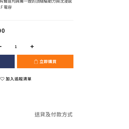
所有聲道均具備一致的頂級驅動力與沈浸感
µF 電容
00
立即購買
加入追蹤清單
送貨及付款方式