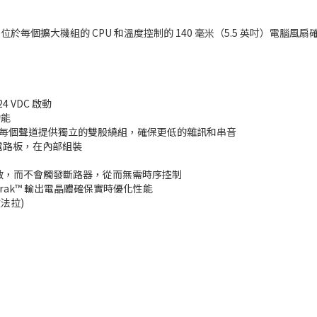
每個擴大機組的 CPU 和溫度控制的 140 毫米（5.5 英吋）電腦風
4 VDC 啟動
功能
高 40%。為每個聲道提供獨立的雙股繞組，確保更低的雜訊和串音
腦級電路板，在內部組裝
同時開啟，而不會觸發斷路器，從而無需時序控制
malTrak™ 輸出電晶體確保實時優化性能
(微法拉)