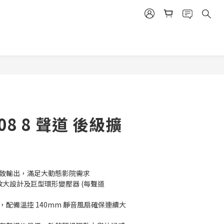
立即購買
308 8 聲道 後級擴
頻極致輸出，滿足大動態影院需求
 差動放大設計及巨型環形變壓器 (每聲道 
，配備溫控 140mm 靜音風扇確保連續大