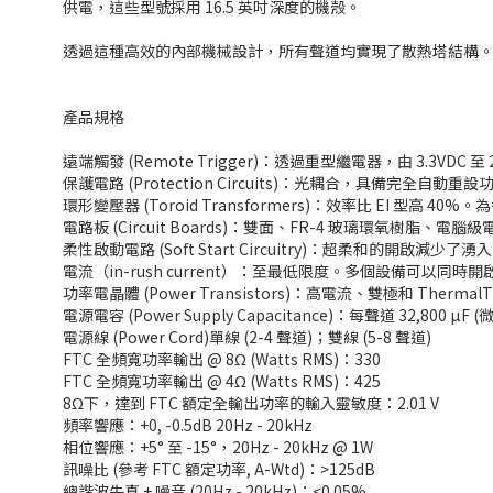
供電，這些型號採用 16.5 英吋深度的機殼。
透過這種高效的內部機械設計，所有聲道均實現了散熱塔結構。位於
產品規格
遠端觸發 (Remote Trigger)：透過重型繼電器，由 3.3VDC 至 2
保護電路 (Protection Circuits)：光耦合，具備完全自動重設
環形變壓器 (Toroid Transformers)：效率比 EI 型
電路板 (Circuit Boards)：雙面、FR-4 玻璃環氧樹脂、電
柔性啟動電路 (Soft Start Circuitry)：超柔和的開啟減少了湧入
電流（in-rush current）：至最低限度。多個設備可以
功率電晶體 (Power Transistors)：高電流、雙極和 Ther
電源電容 (Power Supply Capacitance)：每聲道 32,800 µF 
電源線 (Power Cord)單線 (2-4 聲道)；雙線 (5-8 聲道)
FTC 全頻寬功率輸出 @ 8Ω (Watts RMS)：330
FTC 全頻寬功率輸出 @ 4Ω (Watts RMS)：425
8Ω下，達到 FTC 額定全輸出功率的輸入靈敏度：2.01 V
頻率響應：+0, -0.5dB 20Hz - 20kHz
相位響應：+5° 至 -15°，20Hz - 20kHz @ 1W
訊噪比 (參考 FTC 額定功率, A-Wtd)：>125dB
總諧波失真 + 噪音 (20Hz - 20kHz)：<0.05%